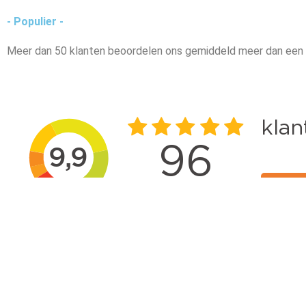
- Populier -
Meer dan 50 klanten beoordelen ons gemiddeld meer dan een 
Faassen Hoveniers
Zusterbedrijf Faassen Hoveniers is al bijna 40 jaar een
begrip in