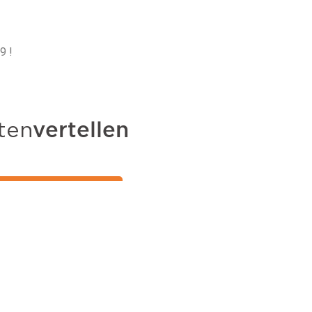
Mooi tu
9 !
Mooi tuincentrum
boompjes kunt k
uitstekend. De 
krijgt goede tips
Dit bedrijf is ec
Meer Google 
 de wereld van tuinaanleg,